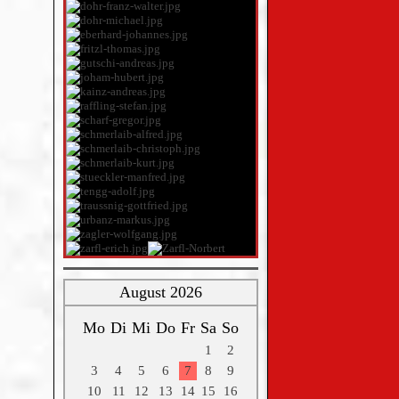
August 2026
Mo
Di
Mi
Do
Fr
Sa
So
1
2
3
4
5
6
7
8
9
10
11
12
13
14
15
16