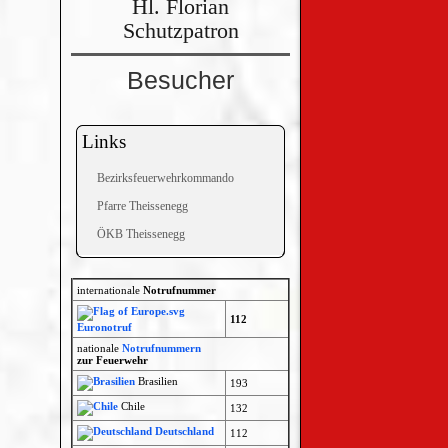
Hl. Florian
Schutzpatron
Besucher
Links
Bezirksfeuerwehrkommando
Pfarre Theissenegg
ÖKB Theissenegg
internationale
Notrufnummer
112
Euronotruf
nationale
Notrufnummern
zur Feuerwehr
Brasilien
193
Chile
132
Deutschland
112