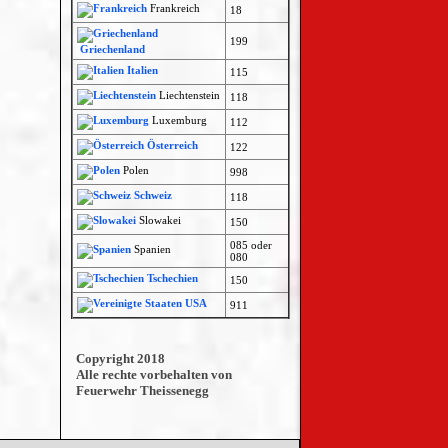
Frankreich
18
199
Griechenland
Italien
115
Liechtenstein
118
Luxemburg
112
Österreich
122
Polen
998
Schweiz
118
Slowakei
150
085 oder
Spanien
080
Tschechien
150
USA
911
Copyright 2018
Alle rechte vorbehalten von
Feuerwehr Theissenegg