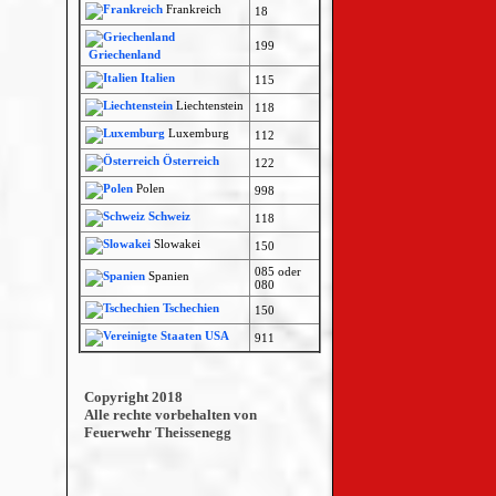
Frankreich
18
199
Griechenland
Italien
115
Liechtenstein
118
Luxemburg
112
Österreich
122
Polen
998
Schweiz
118
Slowakei
150
085 oder
Spanien
080
Tschechien
150
USA
911
Copyright 2018
Alle rechte vorbehalten von
Feuerwehr Theissenegg