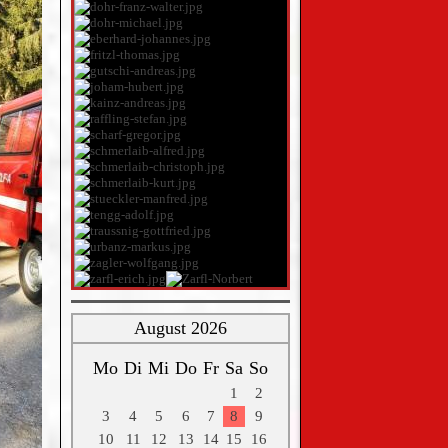
August 2026
Mo
Di
Mi
Do
Fr
Sa
So
1
2
3
4
5
6
7
8
9
10
11
12
13
14
15
16