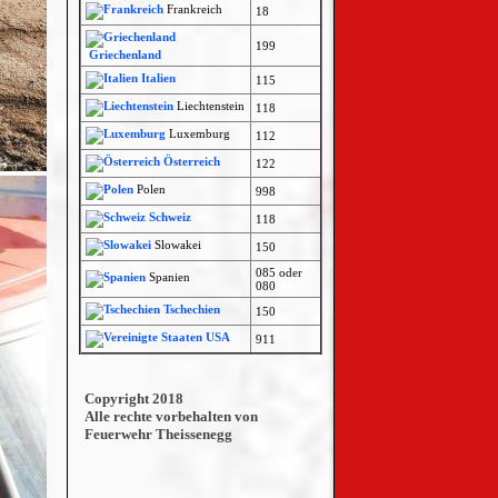
Frankreich
18
199
Griechenland
Italien
115
Liechtenstein
118
Luxemburg
112
Österreich
122
Polen
998
Schweiz
118
Slowakei
150
085 oder
Spanien
080
Tschechien
150
USA
911
Copyright 2018
Alle rechte vorbehalten von
Feuerwehr Theissenegg