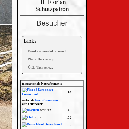
Hl. Florian
Schutzpatron
Besucher
Links
Bezirksfeuerwehrkommando
Pfarre Theissenegg
ÖKB Theissenegg
internationale
Notrufnummer
112
Euronotruf
nationale
Notrufnummern
zur Feuerwehr
Brasilien
193
Chile
132
Deutschland
112